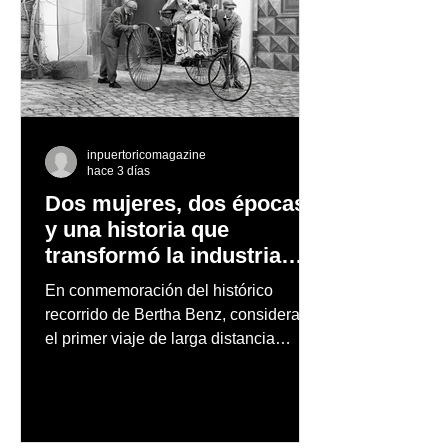
inpuertoricomagazine
hace 3 días
Dos mujeres, dos épocas
y una historia que
transformó la industria
automotriz
En conmemoración del histórico
recorrido de Bertha Benz, considerado
el primer viaje de larga distancia
realizado por una mujer en automóvil,
Mercedes-Benz reconoce también la
trayectoria de Carmen Delia González
Rosa