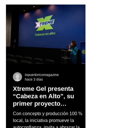
inpuertoricomagazine
hace 3 días
Xtreme Gel presenta
“Cabeza en Alto”, su
primer proyecto
audiovisual concebido y
Con concepto y producción 100 %
producido completamente
local, la iniciativa promueve la
en Puerto Rico
autoconfianza, invita a abrazar la