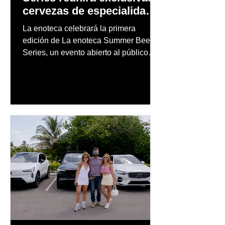
cervezas de especialidad
en un evento abierto al
La enoteca celebrará la primera
público
edición de La enoteca Summer Beer
Series, un evento abierto al público
que reunirá una cuidada selección de
cervezas nacionales e internacionales,
música en vivo y un menú especial
diseñado para complementar la
experiencia