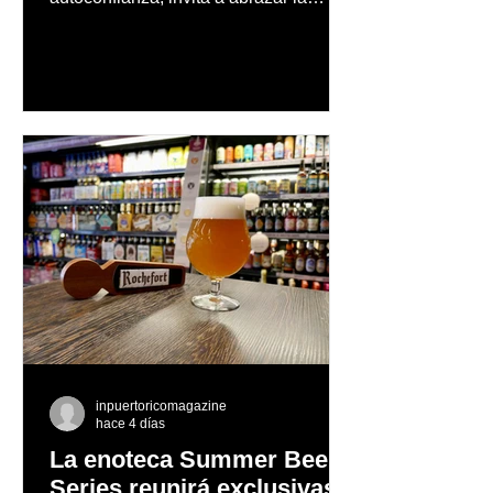
autenticidad y anima a las personas a
afrontar cada reto con seguridad y
orgullo, consolidando un mensaje de
confianza y expresión personal
inpuertoricomagazine
hace 4 días
La enoteca Summer Beer
Series reunirá exclusivas