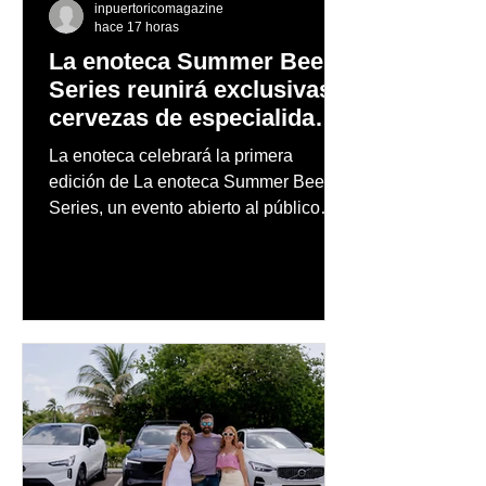
inpuertoricomagazine
hace 17 horas
La enoteca Summer Beer
Series reunirá exclusivas
cervezas de especialidad
en un evento abierto al
La enoteca celebrará la primera
público
edición de La enoteca Summer Beer
Series, un evento abierto al público
que reunirá una cuidada selección de
cervezas nacionales e internacionales,
música en vivo y un menú especial
diseñado para complementar la
experiencia