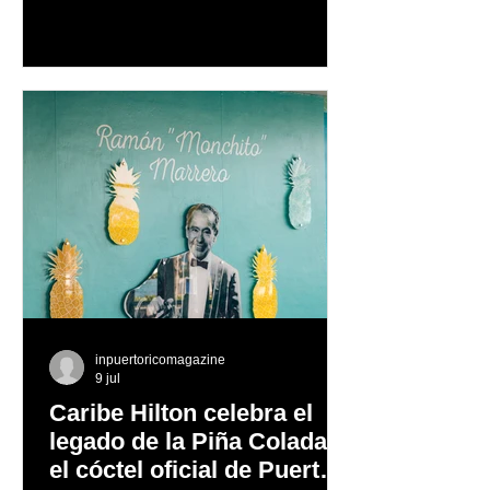
como uno de los artistas latinos más
influyentes, exitosos y respetados de
todos los tiempos, Ricky Martin se
prepara para llevar el fenómeno de
"Ricky Martin Live"
inpuertoricomagazine
9 jul
Caribe Hilton celebra el
legado de la Piña Colada,
el cóctel oficial de Puerto