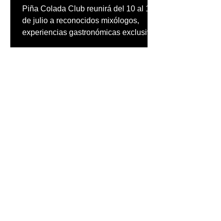
Rico
Piña Colada Club reunirá del 10 al 12
de julio a reconocidos mixólogos,
experiencias gastronómicas exclusivas
y actividades para toda la familia en el
lugar donde nació hace más de 70
años el cóctel más emblemático del
Caribe
inpuertoricomagazine