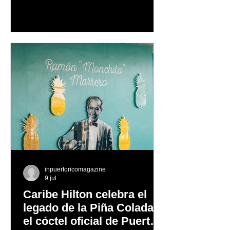
como uno de los artistas latinos más
influyentes, exitosos y respetados de
todos los tiempos, Ricky Martin se
prepara para llevar el fenómeno de
"Ricky Martin Live"
inpuertoricomagazine
9 jul
Caribe Hilton celebra el
legado de la Piña Colada,
el cóctel oficial de Puerto