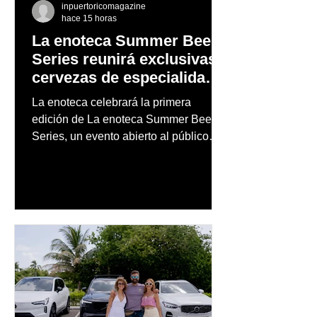
inpuertoricomagazine
hace 15 horas
La enoteca Summer Beer
Series reunirá exclusivas
cervezas de especialidad
en un evento abierto al
La enoteca celebrará la primera
público
edición de La enoteca Summer Beer
Series, un evento abierto al público
que reunirá una cuidada selección de
cervezas nacionales e internacionales,
música en vivo y un menú especial
diseñado para complementar la
experiencia