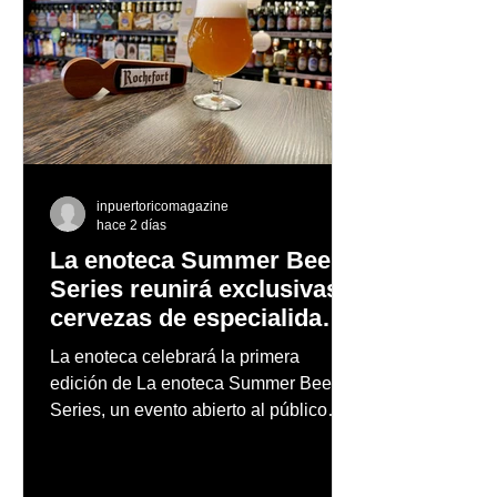
inpuertoricomagazine
hace 2 días
La enoteca Summer Beer
Series reunirá exclusivas
cervezas de especialidad
en un evento abierto al
La enoteca celebrará la primera
público
edición de La enoteca Summer Beer
Series, un evento abierto al público
que reunirá una cuidada selección de
cervezas nacionales e internacionales,
música en vivo y un menú especial