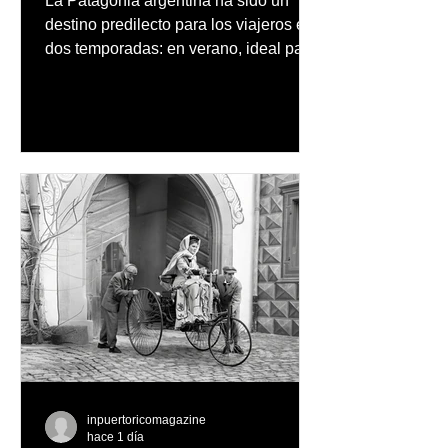
La Patagonia argentina ha sido un
destino predilecto para los viajeros en
dos temporadas: en verano, ideal para
vacaciones familiares de descanso y
aventura en la naturaleza, entre
cascadas y lagos; y en invierno, para
quienes disfrutan del frío, la
observación de pingüinos y los días
nevados en las montañas
inpuertoricomagazine
hace 1 día