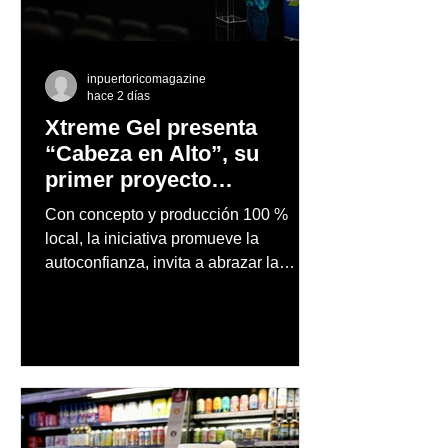
inpuertoricomagazine
hace 2 días
Xtreme Gel presenta
“Cabeza en Alto”, su
primer proyecto
audiovisual concebido y
Con concepto y producción 100 %
producido completamente
local, la iniciativa promueve la
en Puerto Rico
autoconfianza, invita a abrazar la
autenticidad y anima a las personas a
afrontar cada reto con seguridad y
orgullo, consolidando un mensaje de
confianza y expresión personal