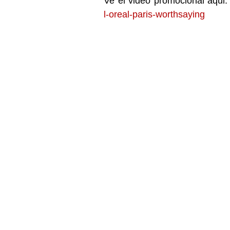
Ve el video promocional aqui:
l-oreal-paris-worthsaying