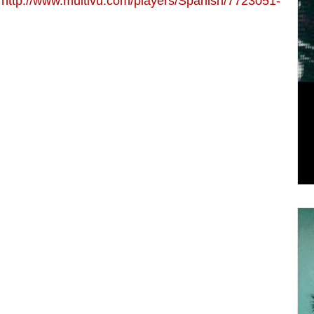
 
http://www.multivu.com/players/Spanish/7723051-