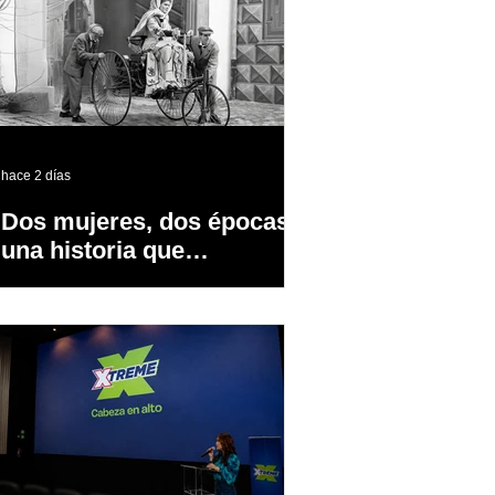
hace 2 días
Dos mujeres, dos épocas y
una historia que
transformó la industria
automotriz