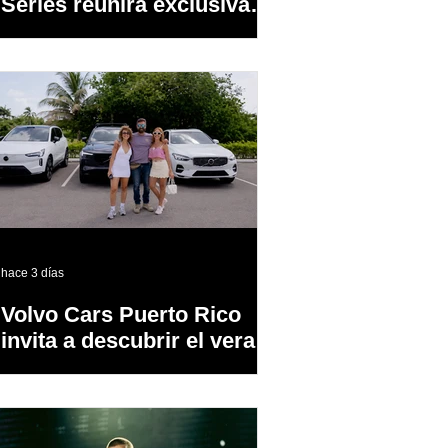
Series reunirá exclusivas
cervezas de especialidad
en un evento abierto al
público
hace 3 días
Volvo Cars Puerto Rico
invita a descubrir el verano
a través del “Volvo
Summer Road Trip”