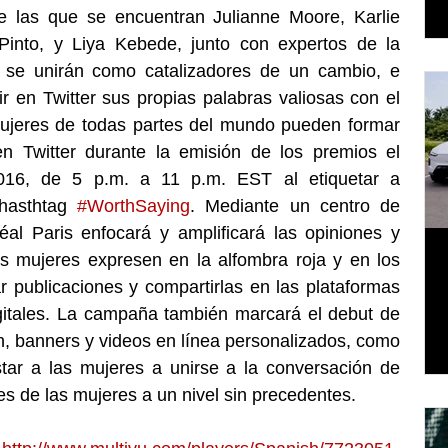
e las que se encuentran Julianne Moore, Karlie 
Pinto, y Liya Kebede, junto con expertos de la 
, se unirán como catalizadores de un cambio, e 
ir en Twitter sus propias palabras valiosas con el 
ujeres de todas partes del mundo pueden formar 
n Twitter durante la emisión de los premios el 
16, de 5 p.m. a 11 p.m. EST al etiquetar a 
hasthtag 
#WorthSaying
. Mediante un centro de 
al Paris enfocará y amplificará las opiniones y 
as mujeres expresen en la alfombra roja y en los 
r publicaciones y compartirlas en las plataformas 
gitales. La campaña también marcará el debut de 
ión, banners y videos en línea personalizados, como 
parte de un esfuerzo para instar a las mujeres a unirse a la conversación de 
ces de las mujeres a un nivel sin precedentes. 