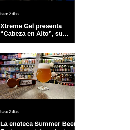
hace 2 días
Xtreme Gel presenta
“Cabeza en Alto”, su
primer proyecto
audiovisual concebido y
producido completamente
en Puerto Rico
hace 2 días
La enoteca Summer Beer