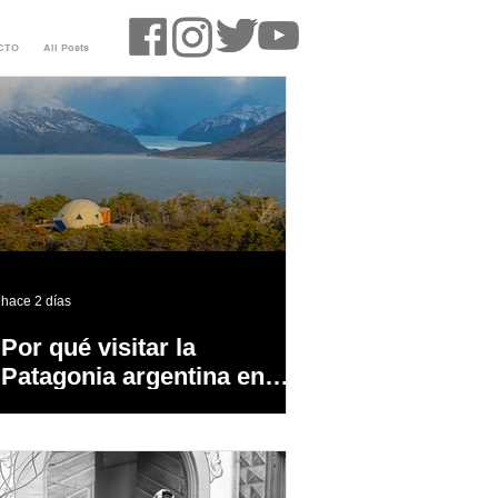
CTO
All Posts
hace 2 días
Por qué visitar la
Patagonia argentina en
temporada baja?