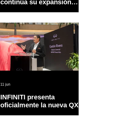
continúa su expansión
dentro y fuera de PR
11 jun
INFINITI presenta
oficialmente la nueva QX65
en Puerto Rico