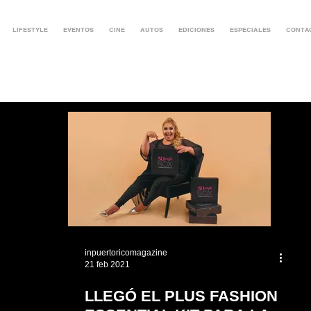
LIFESTYLE
EVENTOS
CINE
AUTOS
EDICIONES
ESPECIALES
CONTA
inpuertoricomagazine
21 feb 2021
LLEGÓ EL PLUS FASHION