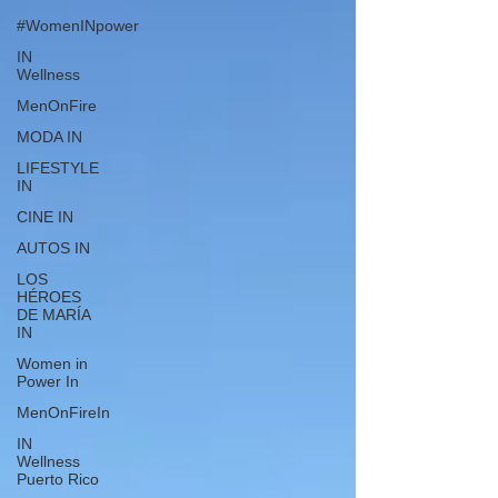
#WomenINpower
IN
Wellness
MenOnFire
MODA IN
LIFESTYLE
IN
CINE IN
AUTOS IN
LOS
HÉROES
DE MARÍA
IN
Women in
Power In
MenOnFireIn
IN
Wellness
Puerto Rico