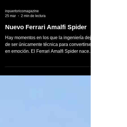
inpuertoricomagazine
25 mar
2 min de lectura
Nuevo Ferrari Amalfi Spider
Hay momentos en los que la ingeniería deja
de ser únicamente técnica para convertirse
en emoción. El Ferrari Amalfi Spider nace
precisamente en ese punto de encuentro:
donde el rendimiento, la elegancia y el
placer de conducir convergen sin
concesiones