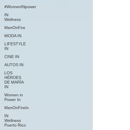
#WomenINpower
IN
Wellness
MenOnFire
MODA IN
LIFESTYLE
IN
CINE IN
AUTOS IN
LOS
HÉROES
DE MARÍA
IN
Women in
Power In
MenOnFireIn
IN
Wellness
Puerto Rico