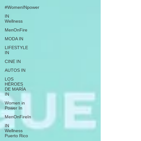
#WomenINpower
IN
Wellness
MenOnFire
MODA IN
LIFESTYLE
IN
CINE IN
AUTOS IN
LOS
HÉROES
DE MARÍA
IN
Women in
Power In
MenOnFireIn
IN
Wellness
Puerto Rico