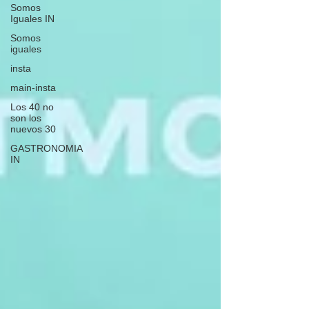
Somos
Iguales IN
Somos
iguales
insta
main-insta
Los 40 no
son los
nuevos 30
GASTRONOMIA
IN