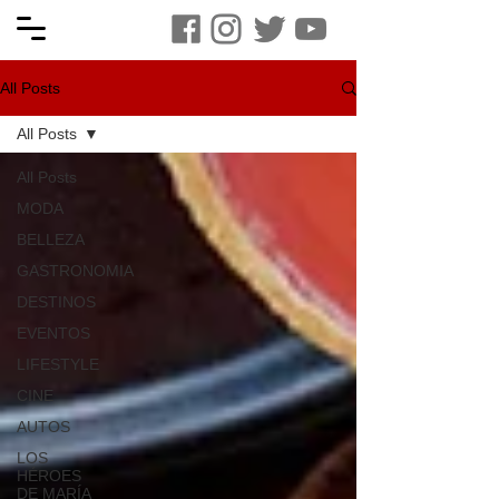
All Posts
All Posts
All Posts
MODA
BELLEZA
GASTRONOMIA
DESTINOS
EVENTOS
LIFESTYLE
CINE
AUTOS
LOS
HÉROES
DE MARÍA