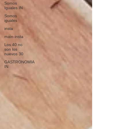
Somos
Iguales IN
Somos
iguales
insta
main-insta
Los 40 no
son los
nuevos 30
GASTRONOMIA
IN