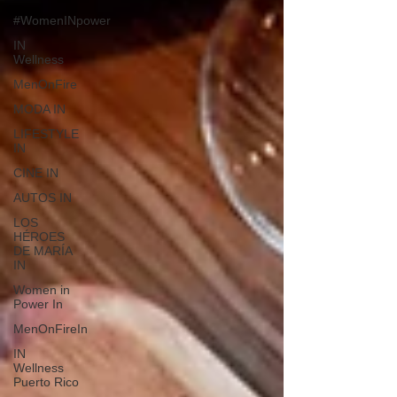
#WomenINpower
IN
Wellness
MenOnFire
MODA IN
LIFESTYLE
IN
CINE IN
AUTOS IN
LOS
HÉROES
DE MARÍA
IN
Women in
Power In
MenOnFireIn
IN
Wellness
Puerto Rico